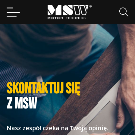
Search
for:
SKONTAKTUJ SIĘ
Z MSW
Nasz zespół czeka na Twoją opinię.