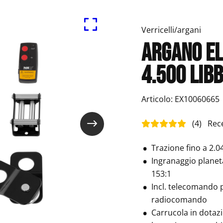
Verricelli/argani
Argano el
4.500 lib
Articolo: EX10060665
(4) Recen
Trazione fino a 2.04
Ingranaggio planeta
153:1
Incl. telecomando pe
radiocomando
Carrucola in dotaz