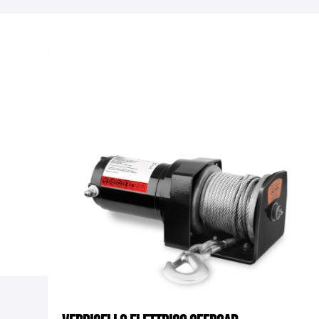
Materiale, involucro
Tensione del motore
Trasmissione
Velocità di sollevamento (
Apertura della bobina
Frizione
Carrucola per blocco snat
Peso
Dimensioni (LxLxH)
Peso di spedizione
Numero di articolo
Materiale, corda