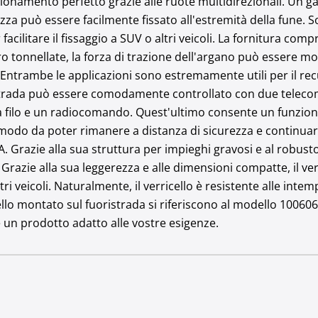
ionamento perfetto grazie alle ruote multidirezionali. Un g
za può essere facilmente fissato all'estremità della fune. So
acilitare il fissaggio a SUV o altri veicoli. La fornitura co
 tonnellate, la forza di trazione dell'argano può essere molt
 Entrambe le applicazioni sono estremamente utili per il recu
oristrada può essere comodamente controllato con due teleco
filo e un radiocomando. Quest'ultimo consente un funzion
modo da poter rimanere a distanza di sicurezza e continuar
Grazie alla sua struttura per impieghi gravosi e al robusto 
 Grazie alla sua leggerezza e alle dimensioni compatte, il ve
ltri veicoli. Naturalmente, il verricello è resistente alle inte
cello montato sul fuoristrada si riferiscono al modello 10060
 un prodotto adatto alle vostre esigenze.
PROPULSORE 4500-A