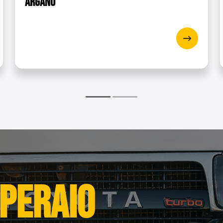
Argano
Motore a magneti permanenti
153:1
o
15 m
l tamburo
41 mm
1 telecomando a filo
1 telecomando
Sì
(LxLxH)
42,00 x 28,00 x 17,00 cm
10,5 kg
Argano elettrico PROPULLATOR 4500-
Scatola di controllo con cavi
peraio
2 x morsetti di montaggio per la scat
Telecomando
Piastra di montaggio