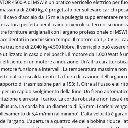
LATOR 4500-A di MSW è un pratico verricello elettrico per fuo
assima di 2.040 kg, è progettato per sollevare carichi pesant
i, il cavo d'acciaio da 15 m e la puleggia supplementare rend
trezzatura perfetta per il traino di veicoli su terreni sconnes
re forniture artigianali con l'argano professionale di MSW! Il
i accidentati in pochissimo tempo. Il motore da 1,3 CV e il c
una trazione di 2.040 kg/4.500 libbre. Il verricello può esser
 utilizzato in casa o nei boschi. Il motore da 1.000 Watt è 
efficiente di un motore a induzione. Un'altra caratteristica 
 il motore funziona a intervalli. La temperatura massima non
tetto dal surriscaldamento. La forza di trazione dell'argano 
apporto di trasmissione pari a 153: 1. Oltre al flusso e al ri
 per un rapido svolgimento della fune. Un freno automatico
tazione e arresta il carico. La corda robusta e non tesa è re
ll'usura. La corda ha un diametro di 5,5 mm. I carichi vengono
sollevamento di 5,4 m/min (al minimo). L'alta velocità è gara
ell'argano. L'apertura a quattro vie della bobina riduce l'at