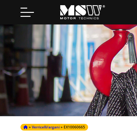
Search
for:
»
Verricelli/argani
» EX10060665