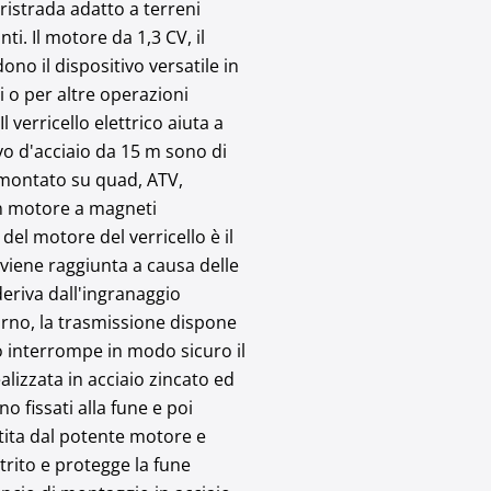
ristrada adatto a terreni
i. Il motore da 1,3 CV, il
ono il dispositivo versatile in
si o per altre operazioni
 verricello elettrico aiuta a
avo d'acciaio da 15 m sono di
e montato su quad, ATV,
un motore a magneti
del motore del verricello è il
 viene raggiunta a causa delle
deriva dall'ingranaggio
torno, la trasmissione dispone
 interrompe in modo sicuro il
alizzata in acciaio zincato ed
 fissati alla fune e poi
ntita dal potente motore e
trito e protegge la fune