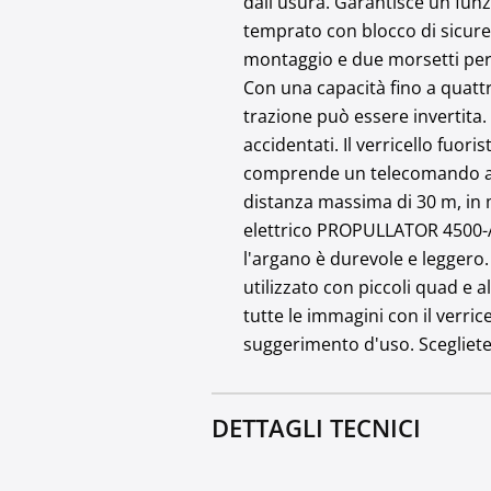
dall'usura. Garantisce un funz
temprato con blocco di sicurez
montaggio e due morsetti per f
Con una capacità fino a quattro
trazione può essere invertita.
accidentati. Il verricello fu
comprende un telecomando a 
distanza massima di 30 m, in 
elettrico PROPULLATOR 4500-A. 
l'argano è durevole e leggero.
utilizzato con piccoli quad e a
tutte le immagini con il verri
suggerimento d'uso. Scegliete
DETTAGLI TECNICI
Modello