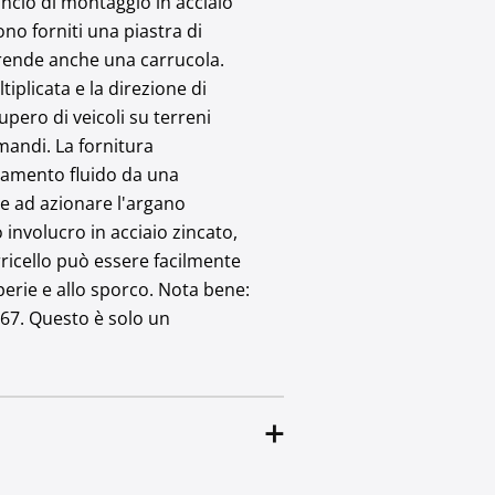
ancio di montaggio in acciaio
no forniti una piastra di
mprende anche una carrucola.
iplicata e la direzione di
pero di veicoli su terreni
mandi. La fornitura
amento fluido da una
e ad azionare l'argano
involucro in acciaio zincato,
rricello può essere facilmente
mperie e allo sporco. Nota bene:
667. Questo è solo un