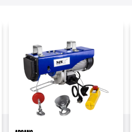
Alluminio
12 V
Ingranaggio planetario a tre stadi
al minimo)
5,4 m/min
Apertura della bobina a quattro vie
Anello di traslazione
ch
1 x 4 t
10,50 kg
17,5 x 33 x 13 cm
14 kg
10060665
Acciaio