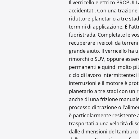
Il verricello elettrico PROPUL
accidentati. Con una trazione m
riduttore planetario a tre stad
termini di applicazione. È l'at
fuoristrada. Completate le vost
recuperare i veicoli da terren
grande aiuto. Il verricello ha 
rimorchi o SUV, oppure essere
permanenti e quindi molto più 
ciclo di lavoro intermittente:
interruzioni e il motore è pro
planetario a tre stadi con un r
anche di una frizione manuale
processo di trazione o l'alimen
è particolarmente resistente a
trasportati a una velocità di 
dalle dimensioni del tamburo d